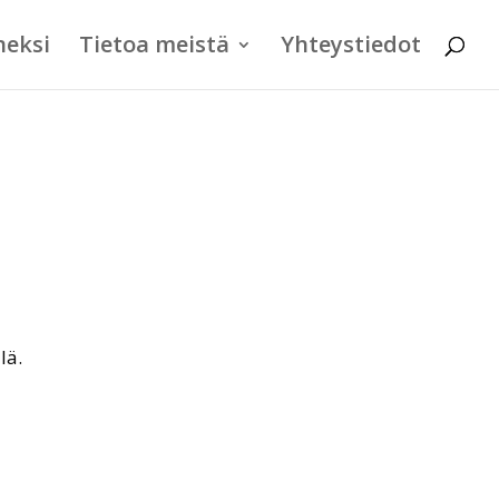
neksi
Tietoa meistä
Yhteystiedot
lä.