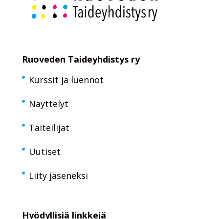
Ruoveden Taideyhdistys ry
Kurssit ja luennot
Näyttelyt
Taiteilijat
Uutiset
Liity jäseneksi
Hyödyllisiä linkkejä