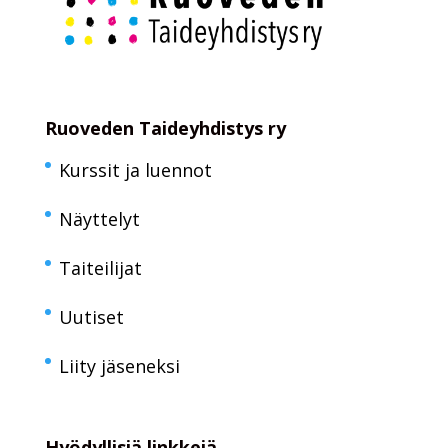
Ruoveden Taideyhdistys ry
Kurssit ja luennot
Näyttelyt
Taiteilijat
Uutiset
Liity jäseneksi
Hyödyllisiä linkkejä